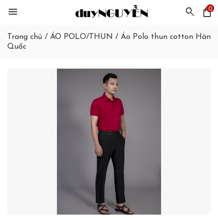
0
menu
search
shopping_bag
Trang chủ
/
ÁO POLO/THUN
/
Áo Polo thun cotton Hàn
Quốc