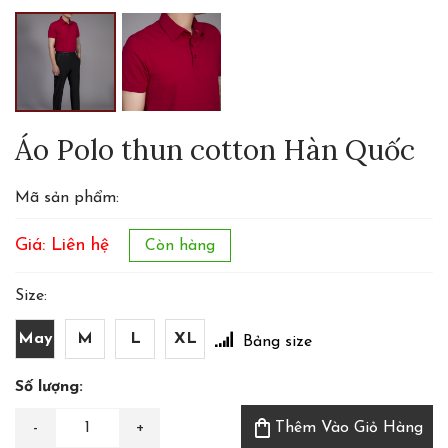
Áo Polo thun cotton Hàn Quốc
Mã sản phẩm:
Giá: Liên hệ
Còn hàng
Size:
May
M
L
XL
Bảng size
Số lượng:
shopping_bag
Thêm Vào Giỏ Hàng