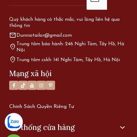
Quý khách hàng có thắc mắc, vui lòng liên hệ qua
thông tin
mail
Dunniotailor@gmail.com
Trung tâm bảo hành: 246 Nghi Tàm, Tây Hồ, Hà
location_on
Nội
location_on
Trung tâm cskh: 141 Nghi Tàm, Tây Hồ, Hà Nội
Mạng xã hội
Chính Sách Quyền Riêng Tư
Hệ thống cửa hàng