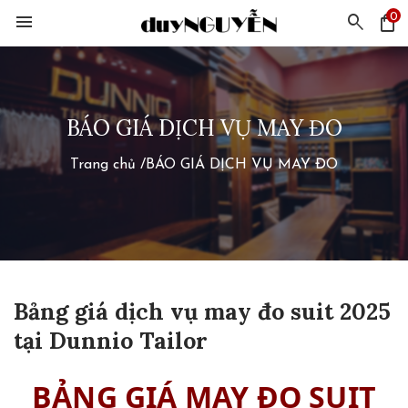
0
menu
search
shopping_bag
BÁO GIÁ DỊCH VỤ MAY ĐO
Trang chủ
/
BÁO GIÁ DỊCH VỤ MAY ĐO
Bảng giá dịch vụ may đo suit 2025
tại Dunnio Tailor
BẢNG GIÁ MAY ĐO SUIT