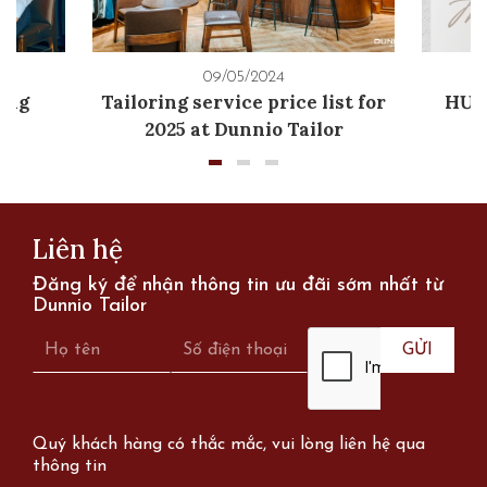
09/05/2024
àng
Tailoring service price list for
HƯỚ
5
2025 at Dunnio Tailor
Liên hệ
Đăng ký để nhận thông tin ưu đãi sớm nhất từ
Dunnio Tailor
Quý khách hàng có thắc mắc, vui lòng liên hệ qua
thông tin