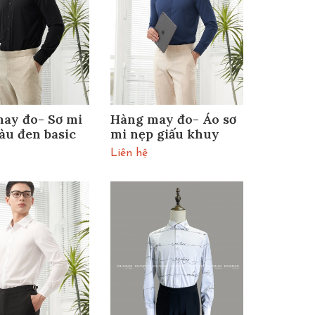
ay đo- Sơ mi
Hàng may đo- Áo sơ
u đen basic
mi nẹp giấu khuy
Liên hệ