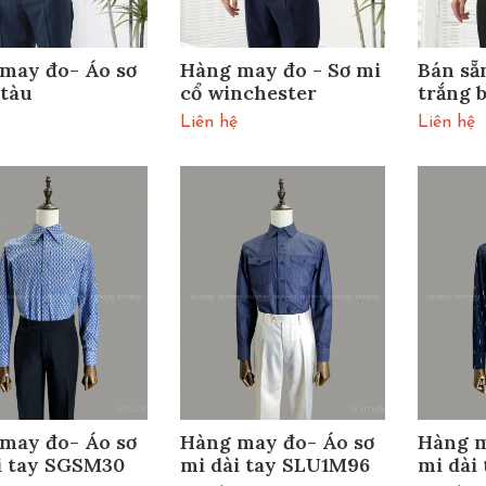
may đo- Áo sơ
Hàng may đo - Sơ mi
Bán sẵ
 tàu
cổ winchester
trắng 
Liên hệ
Liên hệ
may đo- Áo sơ
Hàng may đo- Áo sơ
Hàng m
i tay SGSM30
mi dài tay SLU1M96
mi dài