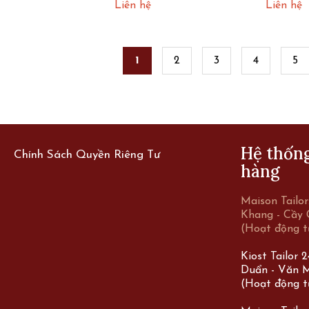
Liên hệ
Liên hệ
1
2
3
4
5
s
Hệ thốn
Chính Sách Quyền Riêng Tư
hàng
Maison Tailo
Khang - Cầy 
(Hoạt động t
Kiost Tailor 
Duẩn - Văn M
(Hoạt động t