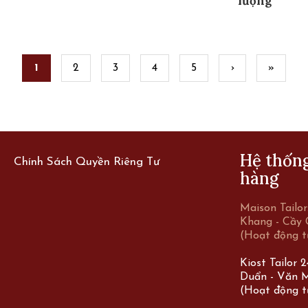
lượng
1
2
3
4
5
›
»
Hệ thốn
Chính Sách Quyền Riêng Tư
hàng
Maison Tailo
Khang - Cầy 
(Hoạt động t
Kiost Tailor 
Duẩn - Văn M
(Hoạt động t