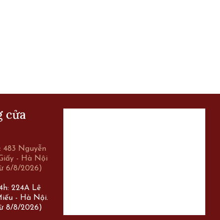
g cửa
r: 483 Nguyễn
Giấy - Hà Nội
ừ 6/8/2026)
24h: 224A Lê
iếu - Hà Nội.
ừ 8/8/2026)