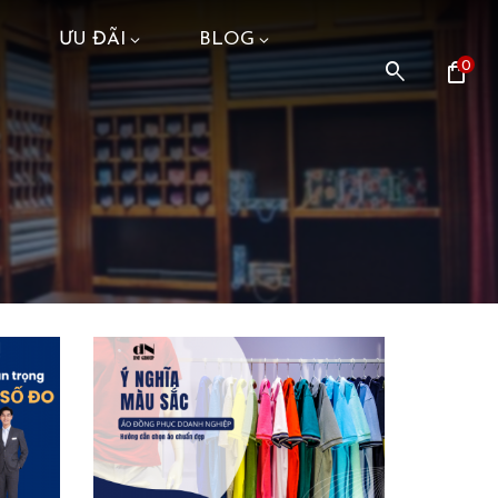
ƯU ĐÃI
BLOG
search
shopping_bag
0