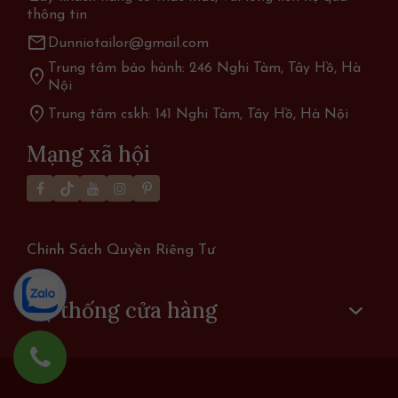
thông tin
mail
Dunniotailor@gmail.com
Trung tâm bảo hành: 246 Nghi Tàm, Tây Hồ, Hà
location_on
Nội
location_on
Trung tâm cskh: 141 Nghi Tàm, Tây Hồ, Hà Nội
Mạng xã hội
Chính Sách Quyền Riêng Tư
Hệ thống cửa hàng