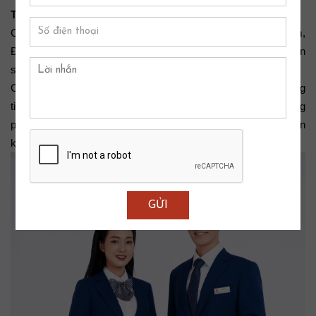
Thanh toán và bàn giao
Cuối cùng, sau quá trình sản xuất và hoàn thành sản phẩm, 
Đồng phục Duy Nguyễn sẽ tiến hành bàn giao và thanh toán 
sản phẩm.
Chúng tôi cam kết cung cấp và bàn giao sản phẩm theo đúng 
tiến độ đã ký kết. Khách hàng sẽ nhận được những bộ đồng 
phục theo đúng mong muốn. Quý khách tiến hành thanh toán 
khi nhận hàng và đã kiểm tra kỹ lưỡng.