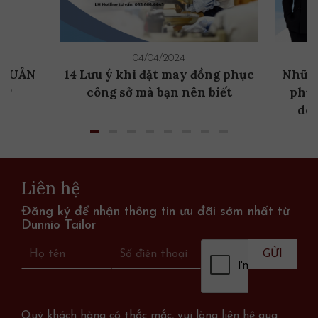
04/04/2024
 QUẢN
14 Lưu ý khi đặt may đồng phục
Những
ẸP
công sở mà bạn nên biết
phục
doa
Liên hệ
Đăng ký để nhận thông tin ưu đãi sớm nhất từ
Dunnio Tailor
Quý khách hàng có thắc mắc, vui lòng liên hệ qua