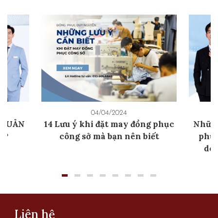
04/04/2024
 QUẢN
14 Lưu ý khi đặt may đồng phục
Những
ẸP
công sở mà bạn nên biết
phục
doa
Liên hệ