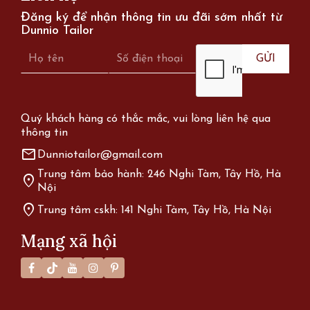
Đăng ký để nhận thông tin ưu đãi sớm nhất từ
Dunnio Tailor
Quý khách hàng có thắc mắc, vui lòng liên hệ qua
thông tin
mail
Dunniotailor@gmail.com
Trung tâm bảo hành: 246 Nghi Tàm, Tây Hồ, Hà
location_on
Nội
location_on
Trung tâm cskh: 141 Nghi Tàm, Tây Hồ, Hà Nội
Mạng xã hội