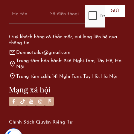
Quý khách hàng có thắc mắc, vui lòng liên hệ qua
thông tin
mail
Dunniotailor@gmail.com
Trung tâm bảo hành: 246 Nghi Tàm, Tây Hồ, Hà
location_on
Nội
location_on
Trung tâm cskh: 141 Nghi Tàm, Tây Hồ, Hà Nội
Mạng xã hội
Chính Sách Quyền Riêng Tư