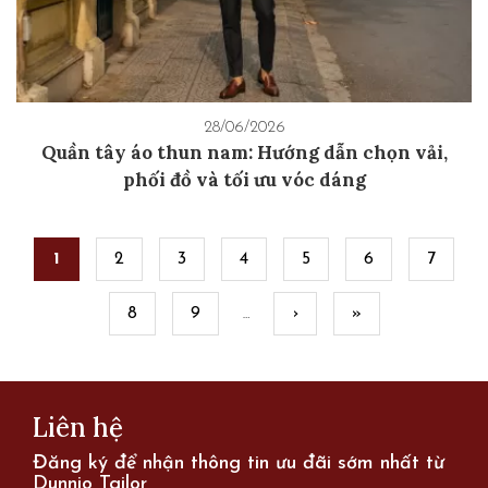
28/06/2026
Quần tây áo thun nam: Hướng dẫn chọn vải,
phối đồ và tối ưu vóc dáng
Pages
1
2
3
4
5
6
7
8
9
›
»
…
Liên hệ
Đăng ký để nhận thông tin ưu đãi sớm nhất từ
Dunnio Tailor