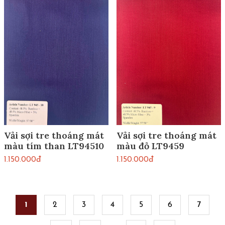
Vải sợi tre thoáng mát
Vải sợi tre thoáng mát
màu tím than LT94510
màu đỏ LT9459
1.150.000đ
1.150.000đ
Pages
1
2
3
4
5
6
7