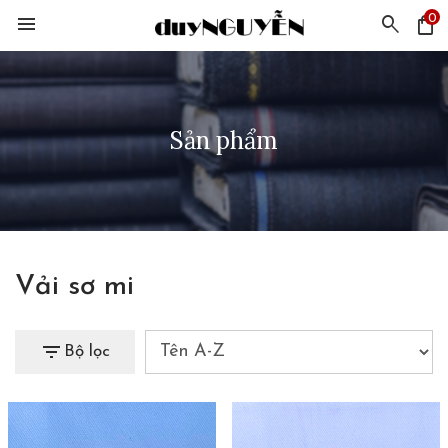
0
menu
search
shopping_bag
Sản phẩm
Vải sơ mi
filter_list
Bộ lọc