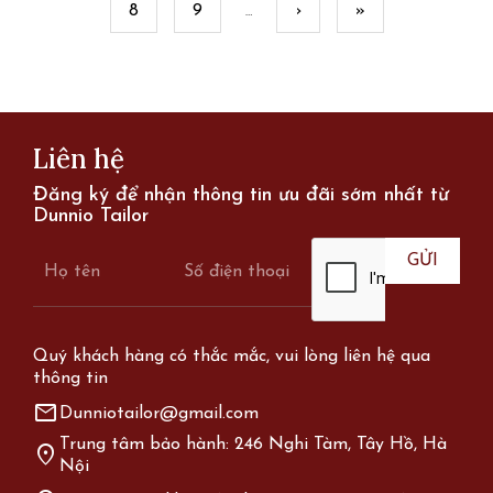
8
9
›
»
…
Liên hệ
Đăng ký để nhận thông tin ưu đãi sớm nhất từ
Dunnio Tailor
Quý khách hàng có thắc mắc, vui lòng liên hệ qua
thông tin
mail
Dunniotailor@gmail.com
Trung tâm bảo hành: 246 Nghi Tàm, Tây Hồ, Hà
location_on
Nội