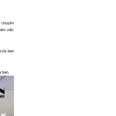
 chuyên 
àm việc 
của bạn 
a bạn.