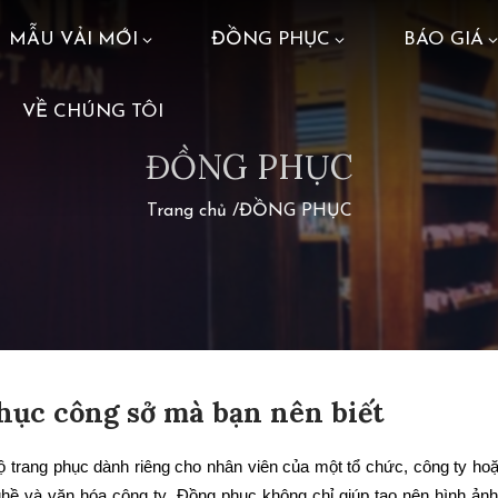
MẪU VẢI MỚI
ĐỒNG PHỤC
BÁO GIÁ
VỀ CHÚNG TÔI
ĐỒNG PHỤC
Trang chủ
/
ĐỒNG PHỤC
hục công sở mà bạn nên biết
ộ trang phục dành riêng cho nhân viên của một tổ chức, công ty hoặ
hề và văn hóa công ty. Đồng phục không chỉ giúp tạo nên hình ảnh