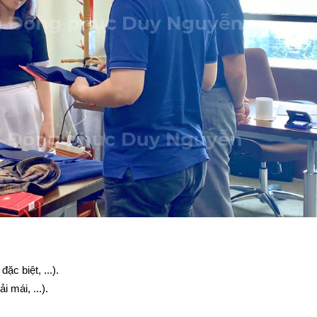
c biệt, ...).
 mái, ...).