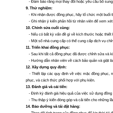
   - Đảm bảo rằng mọi thay đổi hoặc yêu cầu bổ sung 
9. Thử nghiệm:
   - Khi nhận được đồng phục, hãy tổ chức một buổi
   - Ghi nhận ý kiến phản hồi từ nhân viên để xem xé
10. Chỉnh sửa cuối cùng:
   - Nếu có bất kỳ vấn đề gì về kích thước hoặc thiết
   - Một số nhà cung cấp có thể cung cấp dịch vụ chỉ
11. Triển khai đồng phục:
   - Sau khi tất cả đồng phục đã được chỉnh sửa và ki
   - Hướng dẫn nhân viên về cách bảo quản và giặt l
12. Xây dựng quy định:
   - Thiết lập các quy định về việc mặc đồng phục,
phục, và cách thức phối hợp với phụ kiện.
13. Đánh giá và cải tiến:
   - Định kỳ đánh giá hiệu quả của việc sử dụng đồng
   - Thu thập ý kiến đóng góp và cải tiến cho những lầ
14. Bảo dưỡng và tái đặt hàng:
   - Theo dõi tình trạng của đồng phục để kịp thời tá