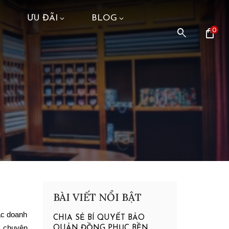
ƯU ĐÃI
BLOG
search
shopping_bag
0
BÀI VIẾT NỔI BẬT
c doanh 
CHIA SẺ BÍ QUYẾT BẢO
 chuyên 
QUẢN ĐỒNG PHỤC BỀN,