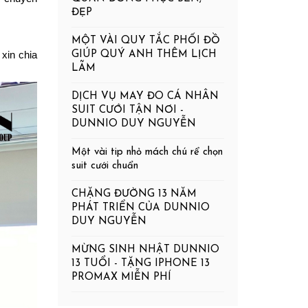
ĐẸP
MỘT VÀI QUY TẮC PHỐI ĐỒ
in chia 
GIÚP QUÝ ANH THÊM LỊCH
LÃM
DỊCH VỤ MAY ĐO CÁ NHÂN
SUIT CƯỚI TẬN NƠI -
DUNNIO DUY NGUYỄN
Một vài tip nhỏ mách chú rể chọn
suit cưới chuẩn
CHẶNG ĐƯỜNG 13 NĂM
PHÁT TRIỂN CỦA DUNNIO
DUY NGUYỄN
MỪNG SINH NHẬT DUNNIO
13 TUỔI - TẶNG IPHONE 13
PROMAX MIỄN PHÍ