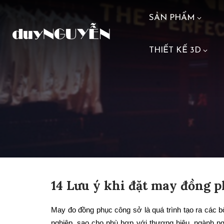
SẢN PHẨM
THIẾT KẾ 3D
14 Lưu ý khi đặt may đồng p
May đo đồng phục công sở là quá trình tạo ra các b
nghiệp, sao cho phù hợp với thương hiệu, ngành ng