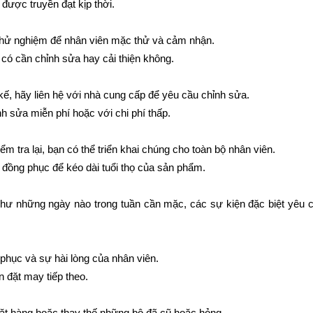
được truyền đạt kịp thời.
 thử nghiệm để nhân viên mặc thử và cảm nhận.
t có cần chỉnh sửa hay cải thiện không.
 kế, hãy liên hệ với nhà cung cấp để yêu cầu chỉnh sửa.
nh sửa miễn phí hoặc với chi phí thấp.
ểm tra lại, bạn có thể triển khai chúng cho toàn bộ nhân viên.
à đồng phục để kéo dài tuổi thọ của sản phẩm.
 như những ngày nào trong tuần cần mặc, các sự kiện đặc biệt yêu c
 phục và sự hài lòng của nhân viên.
n đặt may tiếp theo.
i đặt hàng hoặc thay thế những bộ đã cũ hoặc hỏng.