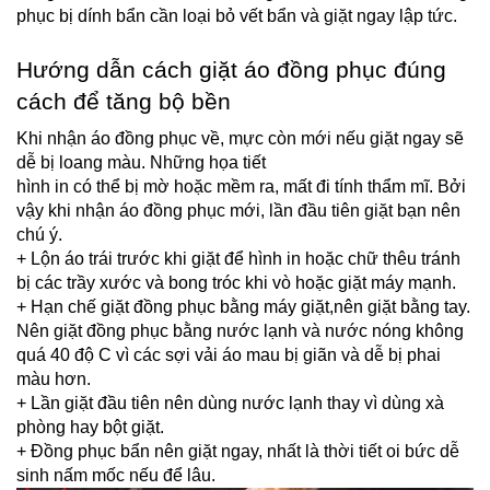
phục bị dính bẩn cần loại bỏ vết bẩn và giặt ngay lập tức. 
Hướng dẫn cách giặt áo đồng phục đúng 
cách để tăng bộ bền
Khi nhận áo đồng phục về, mực còn mới nếu giặt ngay sẽ 
dễ bị loang màu. Những họa tiết 
hình in có thể bị mờ hoặc mềm ra, mất đi tính thẩm mĩ. Bởi 
vậy khi nhận áo đồng phục mới, lần đầu tiên giặt bạn nên 
chú ý. 
+ Lộn áo trái trước khi giặt để hình in hoặc chữ thêu tránh 
bị các trầy xước và bong tróc khi vò hoặc giặt máy mạnh.
+ Hạn chế giặt đồng phục bằng máy giặt,nên giặt bằng tay. 
Nên giặt đồng phục bằng nước lạnh và nước nóng không 
quá 40 độ C vì các sợi vải áo mau bị giãn và dễ bị phai 
màu hơn.
+ Lần giặt đầu tiên nên dùng nước lạnh thay vì dùng xà 
phòng hay bột giặt. 
+ Đồng phục bẩn nên giặt ngay, nhất là thời tiết oi bức dễ 
sinh nấm mốc nếu để lâu.