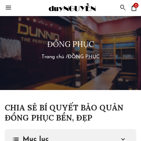
0
menu
search
shopping_bag
ĐỒNG PHỤC
Trang chủ
/
ĐỒNG PHỤC
CHIA SẺ BÍ QUYẾT BẢO QUẢN
ĐỒNG PHỤC BỀN, ĐẸP
Mục lục