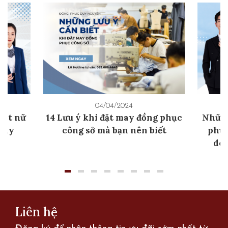
04/04/2024
est nữ
14 Lưu ý khi đặt may đồng phục
Những
 nay
công sở mà bạn nên biết
phục
doa
Liên hệ