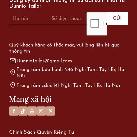
Đăng ký để nhận thông tin ưu đãi sớm nhất từ
Dunnio Tailor
Quý khách hàng có thắc mắc, vui lòng liên hệ qua
thông tin
mail
Dunniotailor@gmail.com
Trung tâm bảo hành: 246 Nghi Tàm, Tây Hồ, Hà
location_on
Nội
location_on
Trung tâm cskh: 141 Nghi Tàm, Tây Hồ, Hà Nội
Mạng xã hội
Chính Sách Quyền Riêng Tư