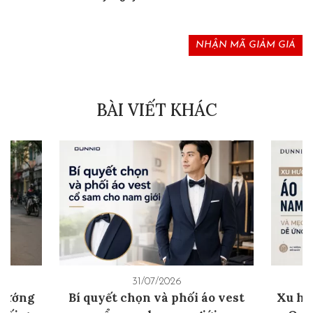
NHẬN MÃ GIẢM GIÁ
BÀI VIẾT KHÁC
31/07/2026
 Hướng
Bí quyết chọn và phối áo vest
Xu hư