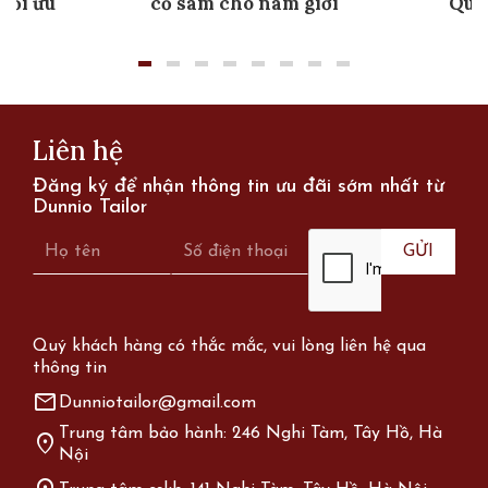
 tối ưu
cổ sam cho nam giới
Quố
Liên hệ
Đăng ký để nhận thông tin ưu đãi sớm nhất từ
Dunnio Tailor
Quý khách hàng có thắc mắc, vui lòng liên hệ qua
thông tin
mail
Dunniotailor@gmail.com
Trung tâm bảo hành: 246 Nghi Tàm, Tây Hồ, Hà
location_on
Nội