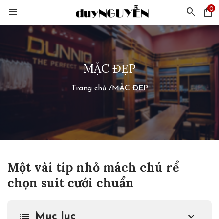
0
menu
search
shopping_bag
MẶC ĐẸP
Trang chủ
/
MẶC ĐẸP
Một vài tip nhỏ mách chú rể
chọn suit cưới chuẩn
Mục lục