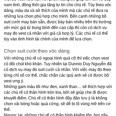
nam tính, đồng thời gia tăng tự tin cho chú rể. Tùy theo vóc 
dáng, màu da và sở thích của mình mà các chú rể đưa ra 
những lựa chọn phù hợp cho mình. Bên cạnh những bộ 
suit cưới may bán sẵn, được bày bán nhiều trên thị trường 
với mức giá từ trung bình đến cao cấp thì còn có dịch vụ 
may đo vest cá nhân với giá cả hợp lý. Các chú rể có thể 
tùy vào tình hình tài chính của mình để lựa chọn. 
Chọn suit cưới theo vóc dáng
Với những chú rể có ngoại hình quá cỡ thì việc chọn vest 
có đôi chút khó khăn. Tuy nhiên tại Dunnio Duy Nguyễn đã 
có dịch vụ may đo suit cưới cá nhân. Với việc may đo theo 
từng chỉ số cơ thể, chắc chắn các quý anh sẽ có được bộ 
vest ưng ý.
Những gam màu tối như đen, xanh than… sẽ thích hợp với 
các chú rể có thân hình tròn trịa, bởi sẽ giúp che đi được 
khuyết điểm. Chú rể có thân hình đầy đặn lưu ý là không 
chọn vải bóng hoặc quá cứng, sẽ dễ bị lộ vùng mỡ trên cơ 
thể.
Ngược lại, những chú rể có thân hình khiêm tốn, hơi gầy 