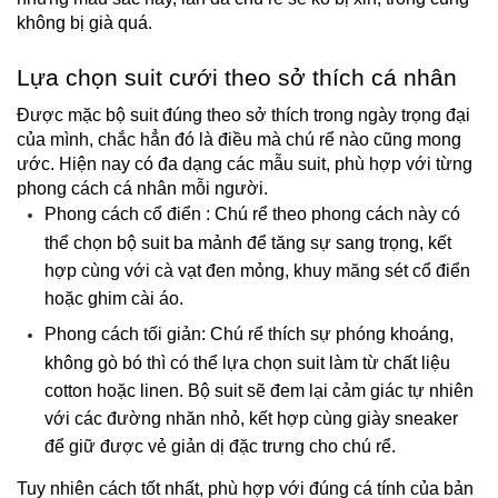
không bị già quá
.
Lựa chọn suit cưới theo sở thích cá nhân
Được mặc bộ suit đúng theo sở thích trong ngày trọng đại 
của mình, chắc hẳn đó là điều mà chú rể nào cũng mong 
ước. Hiện nay có đa dạng các mẫu suit, phù hợp với từng 
phong cách cá nhân mỗi người.
Phong cách cổ điển : Chú rể theo phong cách này có 
thể chọn bộ suit ba mảnh để tăng sự sang trọng, kết 
hợp cùng với cà vạt đen mỏng, khuy măng sét cổ điển 
hoặc ghim cài áo.
Phong cách tối giản: Chú rể thích sự phóng khoáng, 
không gò bó thì có thể lựa chọn suit làm từ chất liệu 
cotton hoặc linen. Bộ suit sẽ đem lại cảm giác tự nhiên 
với các đường nhăn nhỏ, kết hợp cùng giày sneaker 
để giữ được vẻ giản dị đặc trưng cho chú rể.
Tuy nhiên cách tốt nhất, phù hợp với đúng cá tính của bản 