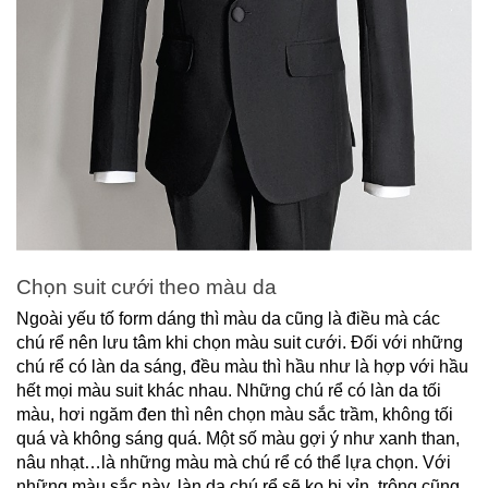
Chọn suit cưới theo màu da
Ngoài yếu tố form dáng thì màu da cũng là điều mà các 
chú rể nên lưu tâm khi chọn màu suit cưới. Đối với những 
chú rể có làn da sáng, đều màu thì hầu như là hợp với hầu 
hết mọi màu suit khác nhau. Những chú rể có làn da tối 
màu, hơi ngăm đen thì nên chọn màu sắc trầm, không tối 
quá và không sáng quá. Một số màu gợi ý như xanh than, 
nâu nhạt…là những màu mà chú rể có thể lựa chọn. Với 
những màu sắc này, làn da chú rể sẽ ko bị xỉn, trông cũng 