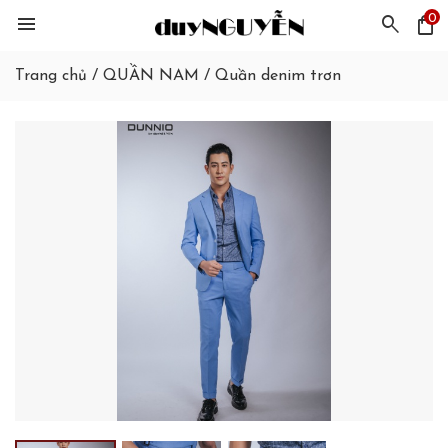
0
menu
search
shopping_bag
Trang chủ
/
QUẦN NAM
/
Quần denim trơn