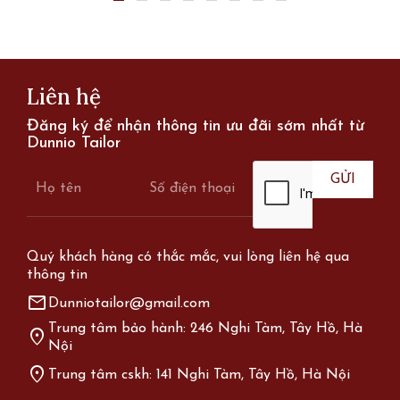
Liên hệ
Đăng ký để nhận thông tin ưu đãi sớm nhất từ
Dunnio Tailor
Quý khách hàng có thắc mắc, vui lòng liên hệ qua
thông tin
mail
Dunniotailor@gmail.com
Trung tâm bảo hành: 246 Nghi Tàm, Tây Hồ, Hà
location_on
Nội
location_on
Trung tâm cskh: 141 Nghi Tàm, Tây Hồ, Hà Nội