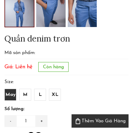
Quần denim trơn
Mã sản phẩm:
Giá: Liên hệ
Còn hàng
Size:
May
M
L
XL
Số lượng:
shopping_bag
Thêm Vào Giỏ Hàng