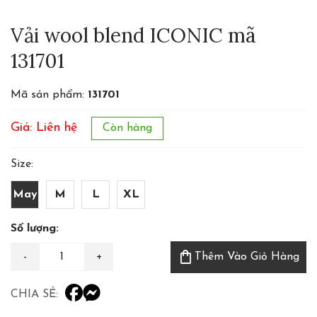
Vải wool blend ICONIC mã
131701
Mã sản phẩm:
131701
Giá: Liên hệ
Còn hàng
Size:
May
M
L
XL
Số lượng:
shopping_bag
Thêm Vào Giỏ Hàng
CHIA SẺ: