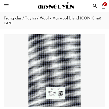
0
menu
search
shopping_bag
Trang chủ
/
Tuytsi / Wool
/
Vải wool blend ICONIC mã
131701