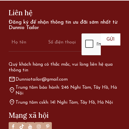
Liên hệ
Đăng ký để nhận thông tin ưu đãi sớm nhất từ
Dunnio Tailor
Quý khách hàng có thắc mắc, vui lòng liên hệ qua
thông tin
mail
Dunniotailor@gmail.com
Trung tâm bảo hành: 246 Nghi Tàm, Tây Hồ, Hà
location_on
Nội
location_on
Trung tâm cskh: 141 Nghi Tàm, Tây Hồ, Hà Nội
Mạng xã hội