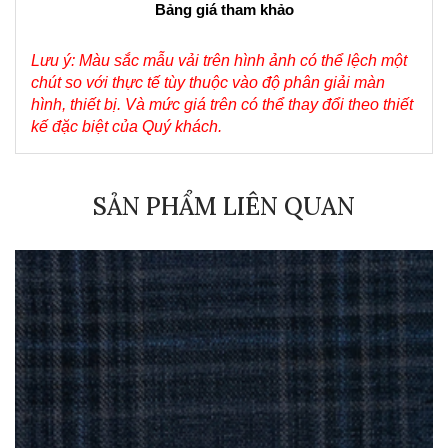
Bảng giá tham khảo
Lưu ý: Màu sắc mẫu vải trên hình ảnh có thể lệch một 
chút so với thực tế tùy thuộc vào độ phân giải màn 
hình, thiết bị. Và mức giá trên có thể thay đổi theo thiết 
kế đặc biệt của Quý khách.
SẢN PHẨM LIÊN QUAN