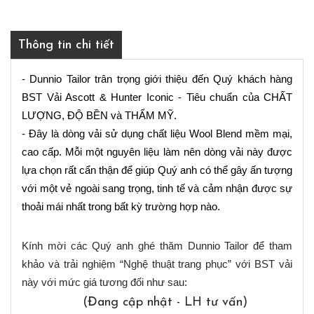
Thông tin chi tiết
- Dunnio Tailor trân trọng giới thiệu đến Quý khách hàng 
BST Vải Ascott & Hunter Iconic - Tiêu chuẩn của CHẤT 
LƯỢNG, ĐỘ BỀN và THẨM MỸ.
- Đây là dòng vải sử dụng chất liệu Wool Blend mềm mại, 
cao cấp. Mỗi một nguyên liệu làm nên dòng vải này được 
lựa chọn rất cẩn thận để giúp Quý anh có thể gây ấn tượng 
với một vẻ ngoài sang trọng, tinh tế và cảm nhận được sự 
thoải mái nhất trong bất kỳ trường hợp nào.
Kính mời các Quý anh ghé thăm Dunnio Tailor để tham
khảo và trải nghiệm “Nghệ thuật trang phục” với BST vải
này với mức giá tương đối như sau:
(Đang cập nhật - LH tư vấn)