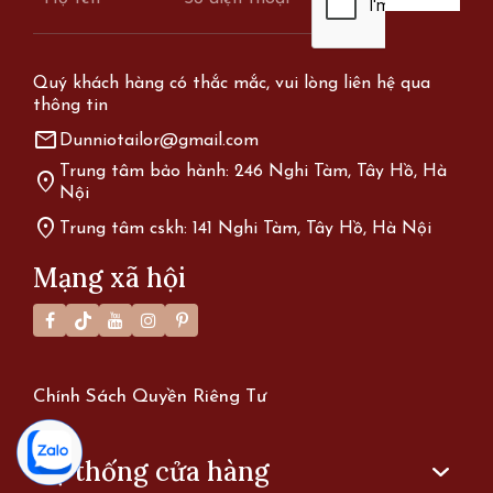
Quý khách hàng có thắc mắc, vui lòng liên hệ qua
thông tin
mail
Dunniotailor@gmail.com
Trung tâm bảo hành: 246 Nghi Tàm, Tây Hồ, Hà
location_on
Nội
location_on
Trung tâm cskh: 141 Nghi Tàm, Tây Hồ, Hà Nội
Mạng xã hội
Chính Sách Quyền Riêng Tư
Hệ thống cửa hàng