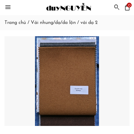
0
menu
search
shopping_bag
Trang chủ
/
Vải nhung/dạ/da lộn
/
vải dạ 2