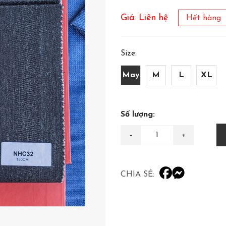
Giá: Liên hệ
Hết hàng
Size:
May
M
L
XL
Số lượng:
CHIA SẺ: