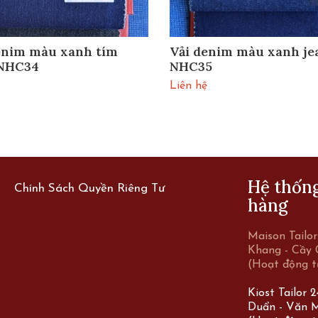
enim màu xanh tím
Vải denim màu xanh je
 NHC34
NHC35
Liên hệ
Hệ thốn
Chính Sách Quyền Riêng Tư
hàng
Maison Tailo
Khang - Cầy 
(Hoạt động t
Kiost Tailor 
Duẩn - Văn M