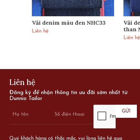
n
Vải denim màu đen NHC33
Vải d
than
Liên hệ
Liên hệ
Liên hệ
Đăng ký để nhận thông tin ưu đãi sớm nhất từ
Dunnio Tailor
Quý khách hàng có thắc mắc, vui lòng liên hệ qua