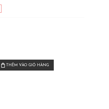
shopping_bag
THÊM VÀO GIỎ HÀNG