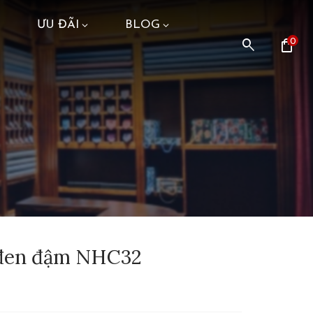
ƯU ĐÃI
BLOG
search
shopping_bag
0
 đen đậm NHC32