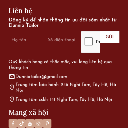
Liên hệ
Đăng ký để nhận thông tin ưu đãi sớm nhất từ
Dunnio Tailor
Quý khách hàng có thắc mắc, vui lòng liên hệ qua
thông tin
mail
Dunniotailor@gmail.com
Trung tâm bảo hành: 246 Nghi Tàm, Tây Hồ, Hà
location_on
Nội
location_on
Trung tâm cskh: 141 Nghi Tàm, Tây Hồ, Hà Nội
Mạng xã hội