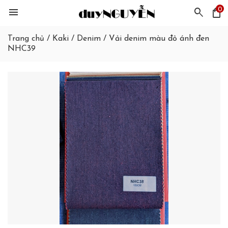
0
menu
search
shopping_bag
Trang chủ
/
Kaki / Denim
/
Vải denim màu đỏ ánh đen
NHC39