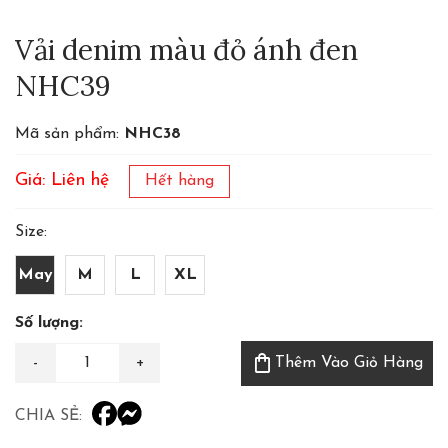
Vải denim màu đỏ ánh đen
NHC39
Mã sản phẩm:
NHC38
Giá: Liên hệ
Hết hàng
Size:
May
M
L
XL
Số lượng:
shopping_bag
Thêm Vào Giỏ Hàng
CHIA SẺ: