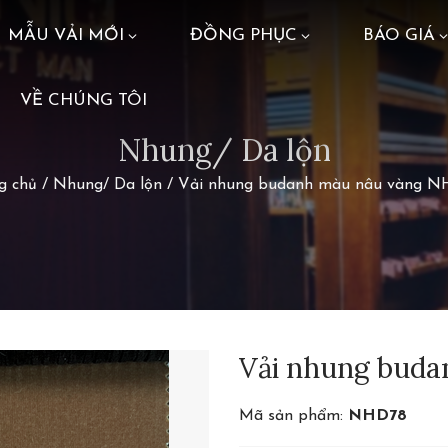
MẪU VẢI MỚI
ĐỒNG PHỤC
BÁO GIÁ
VỀ CHÚNG TÔI
Nhung/ Da lộn
g chủ
/
Nhung/ Da lộn
/
Vải nhung budanh màu nâu vàng 
Vải nhung bud
Mã sản phẩm:
NHD78