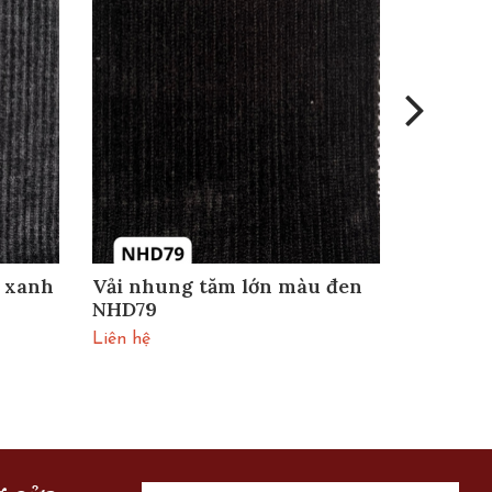
 xanh
Vải nhung tăm lớn màu đen
Vải nh
NHD79
ghi NHD
Liên hệ
Liên hệ