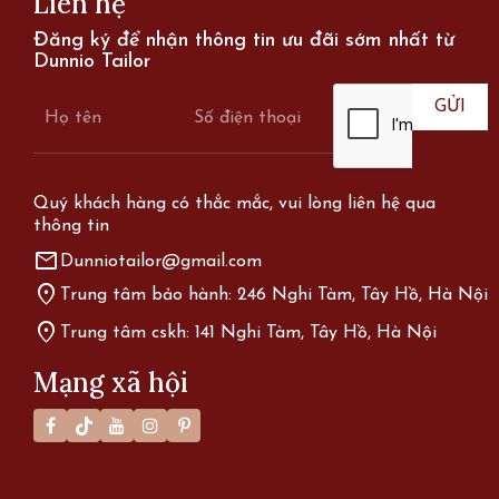
Liên hệ
Đăng ký để nhận thông tin ưu đãi sớm nhất từ
Dunnio Tailor
Quý khách hàng có thắc mắc, vui lòng liên hệ qua
thông tin
mail
Dunniotailor@gmail.com
location_on
Trung tâm bảo hành: 246 Nghi Tàm, Tây Hồ, Hà Nội
location_on
Trung tâm cskh: 141 Nghi Tàm, Tây Hồ, Hà Nội
Mạng xã hội