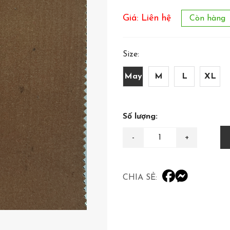
Giá: Liên hệ
Còn hàng
Size:
May
M
L
XL
Số lượng:
CHIA SẺ: