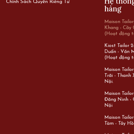
Hệ thốn
Chính Sách Quyền Riêng Tư
hàng
Maison Tailo
Khang - Cầy 
(Hoạt động t
Kiost Tailor 
Duẩn - Văn M
(Hoạt động t
Maison Tailo
Trãi - Thanh
Nội.
Maison Tailor:
Đăng Ninh - 
Nội
Maison Tailor
Tàm - Tây Hồ