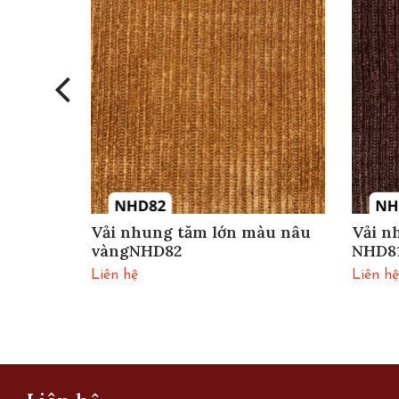
àu đỏ
Vải nhung tăm lớn màu nâu
Vải n
vàngNHD82
NHD8
Liên hệ
Liên hệ