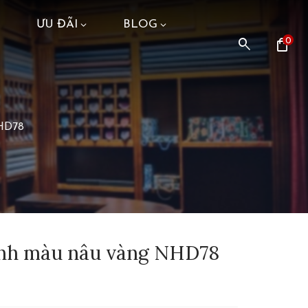
ƯU ĐÃI
BLOG
search
shopping_bag
0
NHD78
anh màu nâu vàng NHD78