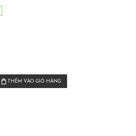
shopping_bag
THÊM VÀO GIỎ HÀNG