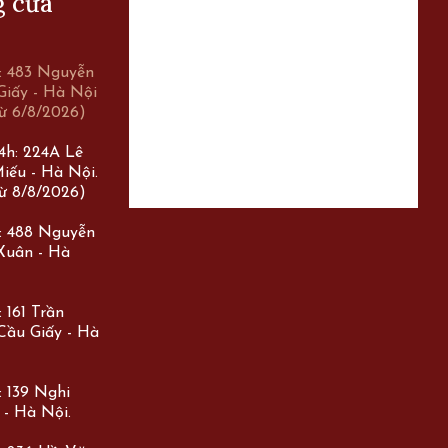
g cửa
r: 483 Nguyễn
Giấy - Hà Nội
ừ 6/8/2026)
24h: 224A Lê
iếu - Hà Nội.
ừ 8/8/2026)
r: 488 Nguyễn
 Xuân - Hà
 161 Trần
Cầu Giấy - Hà
: 139 Nghi
 - Hà Nội.