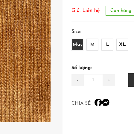
Giá: Liên hệ
Còn hàng
Size:
May
M
L
XL
Số lượng:
CHIA SẺ: