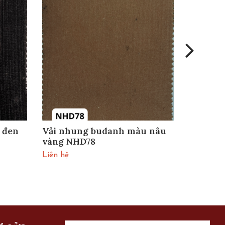
 đen
Vải nhung budanh màu nâu
Vải nh
vàng NHD78
ghi NHD
Liên hệ
Liên hệ