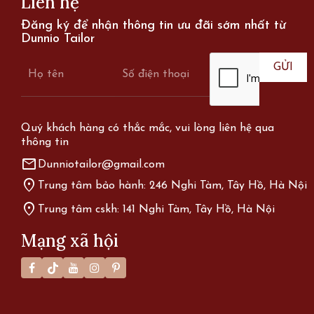
Liên hệ
Đăng ký để nhận thông tin ưu đãi sớm nhất từ
Dunnio Tailor
Quý khách hàng có thắc mắc, vui lòng liên hệ qua
thông tin
mail
Dunniotailor@gmail.com
location_on
Trung tâm bảo hành: 246 Nghi Tàm, Tây Hồ, Hà Nội
location_on
Trung tâm cskh: 141 Nghi Tàm, Tây Hồ, Hà Nội
Mạng xã hội