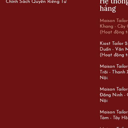
Hệ thốn
Chính Sách Quyền Riêng Tư
hàng
Maison Tailo
Khang - Cầy 
(Hoạt động t
Kiost Tailor 
Duẩn - Văn M
(Hoạt động t
Maison Tailo
Trãi - Thanh
Nội.
Maison Tailor:
Đăng Ninh - 
Nội
Maison Tailor
Tàm - Tây Hồ