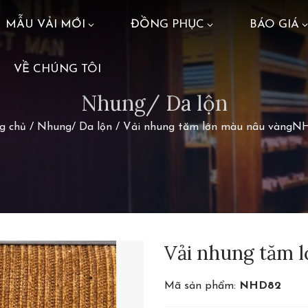
MẪU VẢI MỚI
ĐỒNG PHỤC
BÁO GIÁ
VỀ CHÚNG TÔI
Nhung/ Da lộn
g chủ
/
Nhung/ Da lộn
/
Vải nhung tăm lớn màu nâu vàngN
Vải nhung tăm
Mã sản phẩm:
NHD82