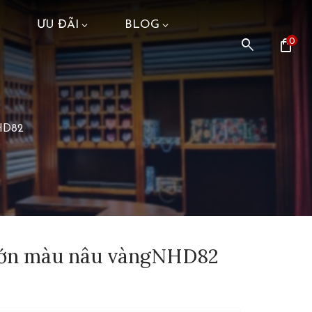
ƯU ĐÃI
BLOG
search
shopping_bag
0
HD82
 lớn màu nâu vàngNHD82