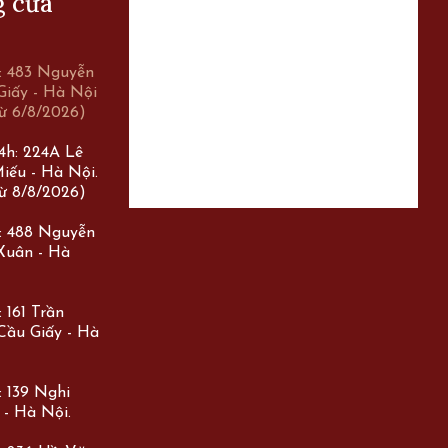
g cửa
r: 483 Nguyễn
Giấy - Hà Nội
ừ 6/8/2026)
24h: 224A Lê
iếu - Hà Nội.
ừ 8/8/2026)
r: 488 Nguyễn
 Xuân - Hà
 161 Trần
Cầu Giấy - Hà
: 139 Nghi
 - Hà Nội.