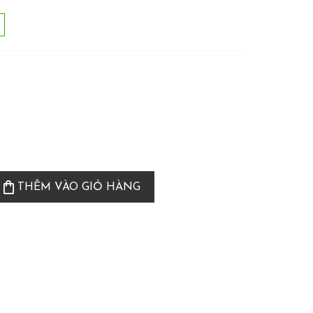
shopping_bag
THÊM VÀO GIỎ HÀNG