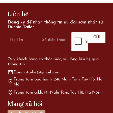
Liên hệ
Đăng ký để nhận thông tin ưu đãi sớm nhất từ
Dunnio Tailor
Quý khách hàng có thắc mắc, vui lòng liên hệ qua
thông tin
mail
Dunniotailor@gmail.com
Trung tâm bảo hành: 246 Nghi Tàm, Tây Hồ, Hà
location_on
Nội
location_on
Trung tâm cskh: 141 Nghi Tàm, Tây Hồ, Hà Nội
Mạng xã hội