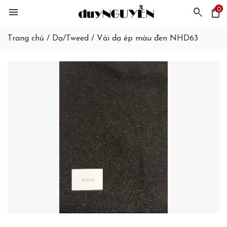
0
menu
search
shopping_bag
Trang chủ
/
Dạ/Tweed
/
Vải dạ ép màu đen NHD63