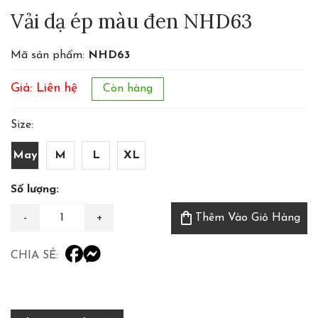
Vải dạ ép màu đen NHD63
Mã sản phẩm:
NHD63
Giá: Liên hệ
Còn hàng
Size:
May
M
L
XL
Số lượng:
shopping_bag
Thêm Vào Giỏ Hàng
CHIA SẺ: