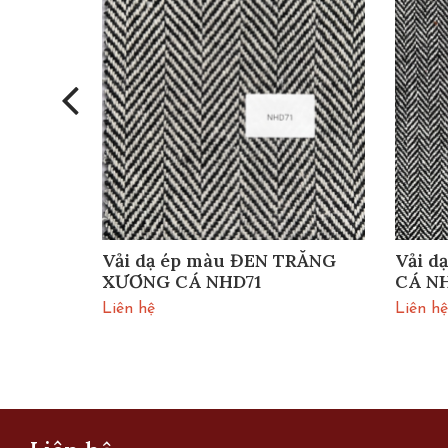
HD63
Vải dạ ép màu ĐEN TRẮNG
Vải d
XƯƠNG CÁ NHD71
CÁ N
Liên hệ
Liên hệ