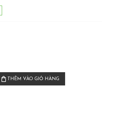
shopping_bag
THÊM VÀO GIỎ HÀNG