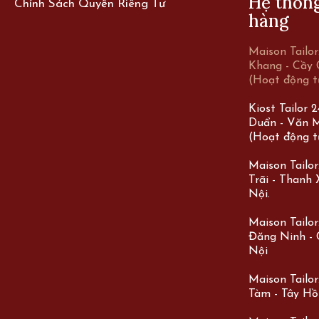
Hệ thốn
Chính Sách Quyền Riêng Tư
hàng
Maison Tailo
Khang - Cầy 
(Hoạt động t
Kiost Tailor 
Duẩn - Văn M
(Hoạt động t
Maison Tailo
Trãi - Thanh
Nội.
Maison Tailor:
Đăng Ninh - 
Nội
Maison Tailor
Tàm - Tây Hồ