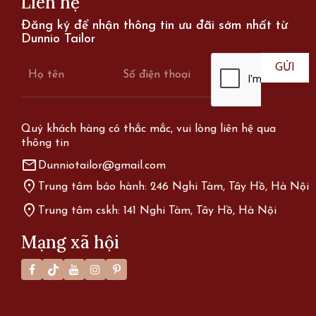
Liên hệ
Đăng ký để nhận thông tin ưu đãi sớm nhất từ
Dunnio Tailor
Quý khách hàng có thắc mắc, vui lòng liên hệ qua
thông tin
mail
Dunniotailor@gmail.com
location_on
Trung tâm bảo hành: 246 Nghi Tàm, Tây Hồ, Hà Nội
location_on
Trung tâm cskh: 141 Nghi Tàm, Tây Hồ, Hà Nội
Mạng xã hội