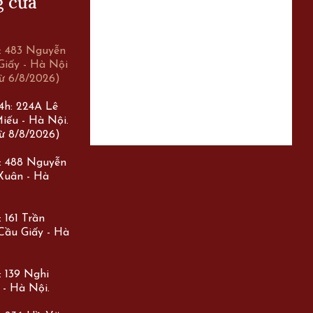
g cửa
r: 483 Nguyễn
Giấy - Hà Nội
ừ 6/8/2026)
24h: 224A Lê
iếu - Hà Nội.
ừ 8/8/2026)
r: 488 Nguyễn
 Xuân - Hà
 161 Trần
Cầu Giấy - Hà
: 139 Nghi
 - Hà Nội.