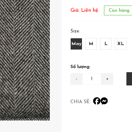
Giá: Liên hệ
Còn hàng
Size:
May
M
L
XL
Số lượng:
CHIA SẺ: