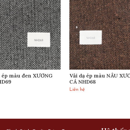
ạ ép màu đen XƯƠNG
Vải dạ ép màu NÂU XƯ
HD69
CÁ NHD68
Liên hệ