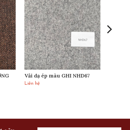
ƠNG
Vải dạ ép màu GHI NHD67
Vải dạ 
NHD66
Liên hệ
Liên hệ