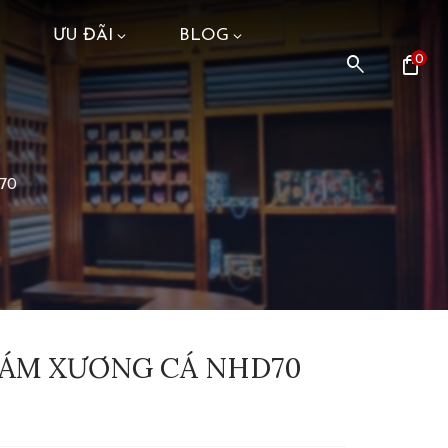
ƯU ĐÃI
BLOG
search
shopping_bag
0
70
 XÁM XƯƠNG CÁ NHD70