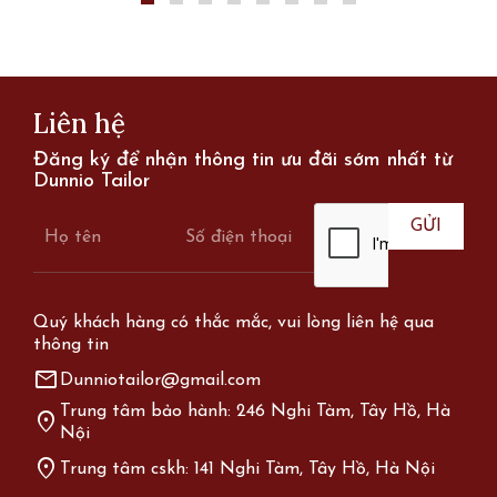
Liên hệ
Đăng ký để nhận thông tin ưu đãi sớm nhất từ
Dunnio Tailor
Quý khách hàng có thắc mắc, vui lòng liên hệ qua
thông tin
mail
Dunniotailor@gmail.com
Trung tâm bảo hành: 246 Nghi Tàm, Tây Hồ, Hà
location_on
Nội
location_on
Trung tâm cskh: 141 Nghi Tàm, Tây Hồ, Hà Nội