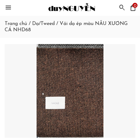
0
menu
search
shopping_bag
Trang chủ
/
Dạ/Tweed
/
Vải dạ ép màu NÂU XƯƠNG
CÁ NHD68