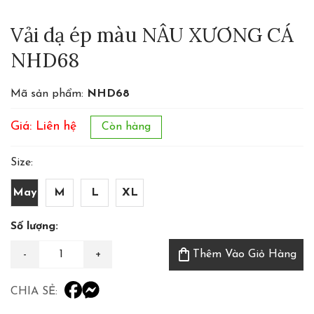
Vải dạ ép màu NÂU XƯƠNG CÁ
NHD68
Mã sản phẩm:
NHD68
Giá: Liên hệ
Còn hàng
Size:
May
M
L
XL
Số lượng:
shopping_bag
Thêm Vào Giỏ Hàng
CHIA SẺ: