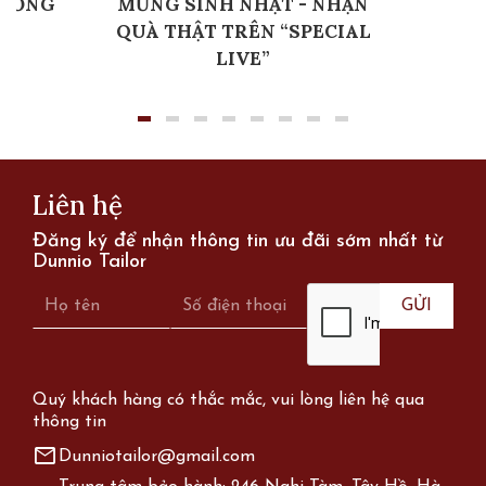
RƯƠNG
MỪNG SINH NHẬT - NHẬN
QUÀ THẬT TRÊN “SPECIAL
LIVE”
Liên hệ
Đăng ký để nhận thông tin ưu đãi sớm nhất từ
Dunnio Tailor
Quý khách hàng có thắc mắc, vui lòng liên hệ qua
thông tin
mail
Dunniotailor@gmail.com