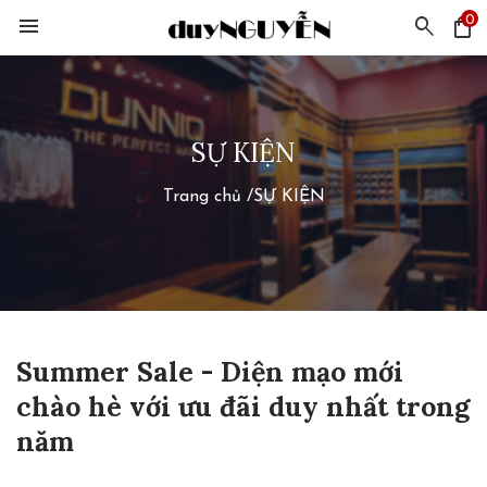
0
menu
search
shopping_bag
SỰ KIỆN
Trang chủ
/
SỰ KIỆN
Summer Sale - Diện mạo mới
chào hè với ưu đãi duy nhất trong
năm