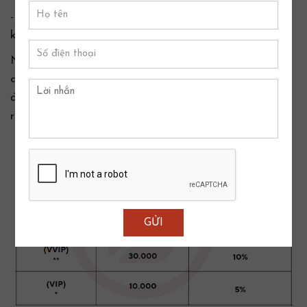
- Cửa hàng có trách nhiệm giao hàng tận nơi nếu
không có thông báo chậm trả hàng
Ngoài ra, mỗi khi mua/may đồ hoặc giới thiệu người
quen tới cửa hàng, Quý Khách sẽ được hệ thống tích
điểm và hưởng những mức ƯU ĐÃI ĐẶC BIỆT dành
riêng cho Quý Khách