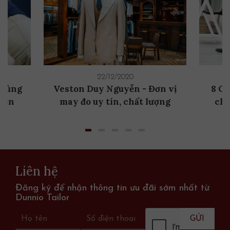
22/12/2020
 cùng
Veston Duy Nguyễn - Đơn vị
8 Qu
yễn
may đo uy tín, chất lượng
chí
Liên hệ
Đăng ký để nhận thông tin ưu đãi sớm nhất từ
Dunnio Tailor