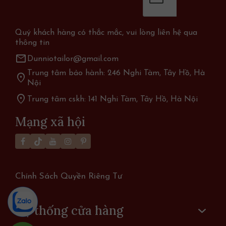
Quý khách hàng có thắc mắc, vui lòng liên hệ qua
thông tin
mail
Dunniotailor@gmail.com
Trung tâm bảo hành: 246 Nghi Tàm, Tây Hồ, Hà
location_on
Nội
location_on
Trung tâm cskh: 141 Nghi Tàm, Tây Hồ, Hà Nội
Mạng xã hội
Chính Sách Quyền Riêng Tư
Hệ thống cửa hàng